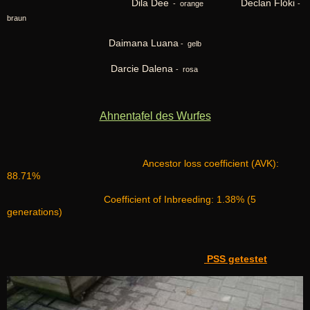
Dila Dee
Declan Flóki
- orange
-
braun
Daimana Luana
- gelb
Darcie Dalena
-
rosa
Ahnentafel des Wurfes
Ancestor loss coefficient (AVK):
88.71%
Coefficient of Inbreeding: 1.38% (5
generations)
PSS getestet