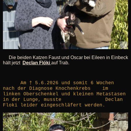
Die beiden Katzen Faust und Oscar bei Eileen in Einbeck
hält jetzt
Declan Flóki
auf Trab.
Am † 5.6.2026 und somit 6 Wochen
nach der Diagnose Knochenkrebs im
linken Oberschenkel und kleinen Metastasen
in der Lunge, musste Declan
Floki leider eingeschläfert werden.