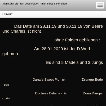
—
—
Man kann sie nicht beschreiben - man muss sie erleben
—
D-Wurf
Das Date am 28.11.19 und 30.11.19 von Beere
und Charles ist nicht
ohne Folgen geblieben :
Am 28.01.2020 ist der D Wurf
geboren.
Es sind 5 Mädels und 3 Jungs
Dana´s Sweet Pie
Drengur Bodo
- rot
- blau
Duchess Delaine
Donn Danger
-
lila
- grün