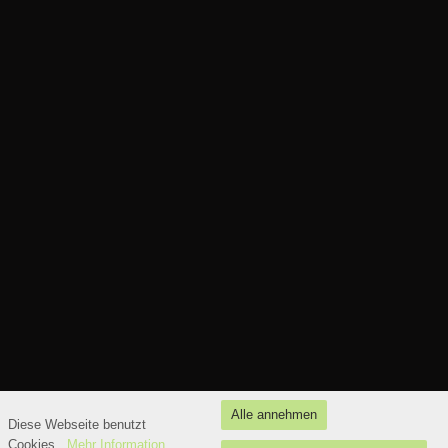
Datenschutzerklärung
Alle annehmen
Diese Webseite benutzt
powered by Beepworld
Cookies.
Mehr Information